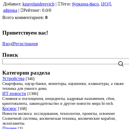
Добавил
:
kpavelandreevich
|
Теги
:
буркина-фасо
,
ЦОД
,
африка
|
Рейтинг
:
0.0
/
0
Всего комментариев
:
0
Приветствуем вас
!
Вход
|
Регистрация
Поиск
Категории раздела
Устройства
[346]
Смартфоны, пауэр-банки, мониторы, наушники, клавиатуры, а также
техника для умного дома.
ИТ-новости
[1306]
Слияния и поглощения, инциденты, кадровые назначения, сбои,
криптовалюта, законодательство и другие новости мира hi-tech.
Космос
[168]
Новости космоса: исследования, технологии, проекты, освоение
Солнечной системы, космическая техника, космические корабли,
экзопланеты.
Прочее
[3]