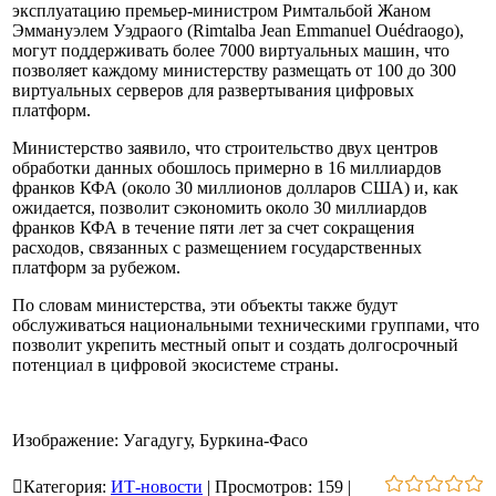
эксплуатацию премьер-министром Римтальбой Жаном
Эммануэлем Уэдраого (Rimtalba Jean Emmanuel Ouédraogo),
могут поддерживать более 7000 виртуальных машин, что
позволяет каждому министерству размещать от 100 до 300
виртуальных серверов для развертывания цифровых
платформ.
Министерство заявило, что строительство двух центров
обработки данных обошлось примерно в 16 миллиардов
франков КФА (около 30 миллионов долларов США) и, как
ожидается, позволит сэкономить около 30 миллиардов
франков КФА в течение пяти лет за счет сокращения
расходов, связанных с размещением государственных
платформ за рубежом.
По словам министерства, эти объекты также будут
обслуживаться национальными техническими группами, что
позволит укрепить местный опыт и создать долгосрочный
потенциал в цифровой экосистеме страны.
Изображение: Уагадугу, Буркина-Фасо
Категория
:
ИТ-новости
|
Просмотров
:
159
|