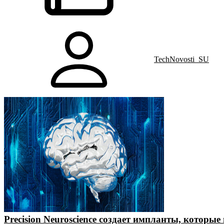
TechNovosti_SU
Precision Neuroscience создает импланты, которы