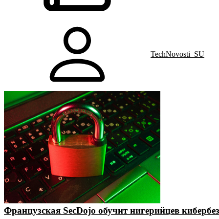
TechNovosti_SU
Французская SecDojo обучит нигерийцев кибербе