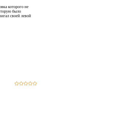
овка которого не
которую было
вигал своей левой