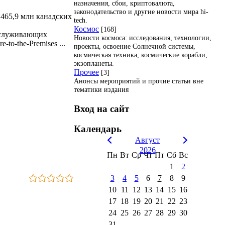
назначения, сбои, криптовалюта,
законодательство и другие новости мира hi-
 465,9 млн канадских
tech.
Космос
[168]
обслуживающих
Новости космоса: исследования, технологии,
-to-the-Premises
...
проекты, освоение Солнечной системы,
космическая техника, космические корабли,
экзопланеты.
Прочее
[3]
Анонсы мероприятий и прочие статьи вне
тематики издания
Вход на сайт
Календарь
Август
2026
Пн
Вт
Ср
Чт
Пт
Сб
Вс
1
2
3
4
5
6
7
8
9
10
11
12
13
14
15
16
17
18
19
20
21
22
23
24
25
26
27
28
29
30
31