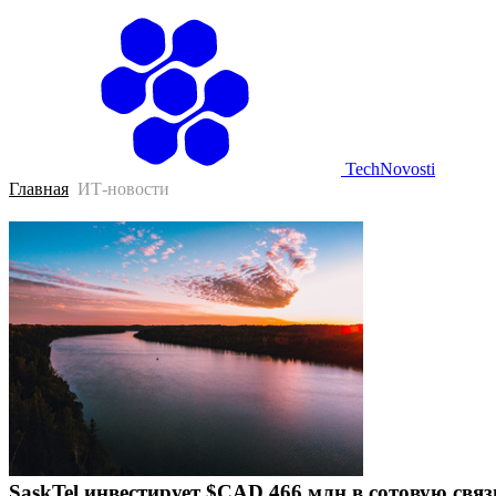
Г
TechNovosti
Главная
ИТ-новости
SaskTel инвестирует $CAD 466 млн в сотовую свя