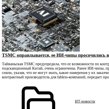
TSMC оправдывается, ее ИИ-чипы просочились 
Тайваньская TSMC предупредила, что ее возможности по конт
подсканционный Китай, очень ограничены. Ранее ИИ-чипы, п
сняли, указав, что не могут знать, какие намерения у их зака
контрактный производитель для fabless-компаний, передает п
ИТ-новости