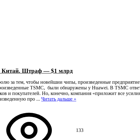
в Китай. Штраф — $1 млрд
ролю за тем, чтобы новейшии чипы, произведенные предприятие
роизведенные TSMC, были обнаружены у Huawei. В TSMC ответ
зчиков и покупателей. Но, конечно, компания «приложит все уси
роизведенную про
...
Читать дальше »
133