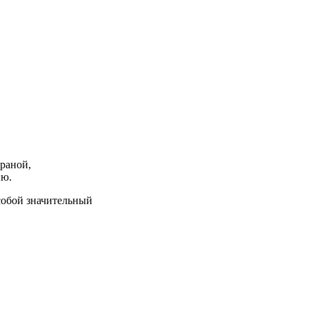
раной,
ию.
 собой значительный