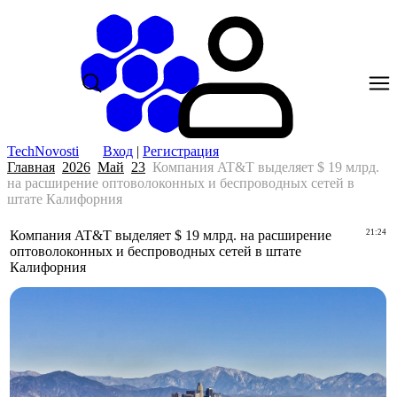
TechNovosti
Вход
|
Регистрация
Главная
2026
Май
23
Компания AT&T выделяет $ 19 млрд.
на расширение оптоволоконных и беспроводных сетей в
штате Калифорния
Компания AT&T выделяет $ 19 млрд. на расширение
21:24
оптоволоконных и беспроводных сетей в штате
Калифорния