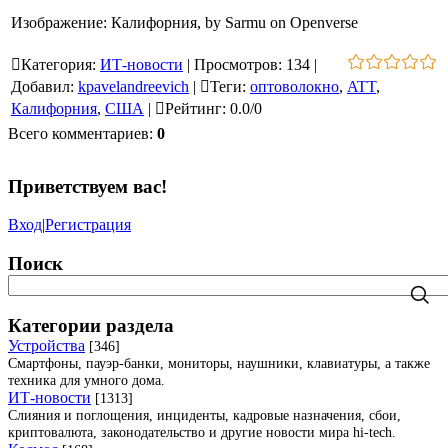
Изображение: Калифорния, by Sarmu on Openverse
Категория
:
ИТ-новости
|
Просмотров
:
134
|
Добавил
:
kpavelandreevich
|
Теги
:
оптоволокно
,
ATT
,
Калифорния
,
США
|
Рейтинг
:
0.0
/
0
Всего комментариев
:
0
Приветствуем вас
!
Вход
|
Регистрация
Поиск
Категории раздела
Устройства
[346]
Смартфоны, пауэр-банки, мониторы, наушники, клавиатуры, а также
техника для умного дома.
ИТ-новости
[1313]
Слияния и поглощения, инциденты, кадровые назначения, сбои,
криптовалюта, законодательство и другие новости мира hi-tech.