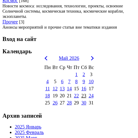
Космос
[168]
Новости космоса: исследования, технологии, проекты, освоение
Солнечной системы, космическая техника, космические корабли,
экзопланеты.
Прочее
[3]
Анонсы мероприятий и прочие статьи вне тематики издания
Вход на сайт
Календарь
Май 2026
Пн
Вт
Ср
Чт
Пт
Сб
Вс
1
2
3
4
5
6
7
8
9
10
11
12
13
14
15
16
17
18
19
20
21
22
23
24
25
26
27
28
29
30
31
Архив записей
2025 Январь
2025 Февраль
2025 Март