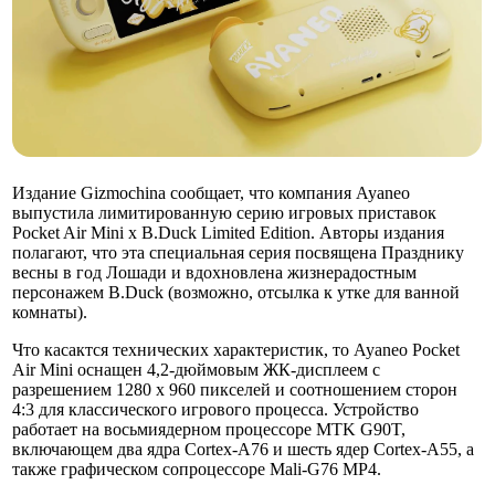
Издание Gizmochina сообщает, что компания Ayaneo
выпустила лимитированную серию игровых приставок
Pocket Air Mini x B.Duck Limited Edition. Авторы издания
полагают, что эта специальная серия посвящена Празднику
весны в год Лошади и вдохновлена ​​жизнерадостным
персонажем B.Duck (возможно, отсылка к утке для ванной
комнаты).
Что касактся технических характеристик, то Ayaneo Pocket
Air Mini оснащен 4,2-дюймовым ЖК-дисплеем с
разрешением 1280 x 960 пикселей и соотношением сторон
4:3 для классического игрового процесса. Устройство
работает на восьмиядерном процессоре MTK G90T,
включающем два ядра Cortex-A76 и шесть ядер Cortex-A55, а
также графическом сопроцессоре Mali-G76 MP4.