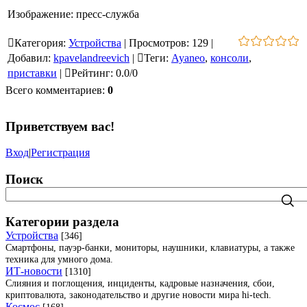
Изображение: пресс-служба
Категория
:
Устройства
|
Просмотров
:
129
|
Добавил
:
kpavelandreevich
|
Теги
:
Ayaneo
,
консоли
,
приставки
|
Рейтинг
:
0.0
/
0
Всего комментариев
:
0
Приветствуем вас
!
Вход
|
Регистрация
Поиск
Категории раздела
Устройства
[346]
Смартфоны, пауэр-банки, мониторы, наушники, клавиатуры, а также
техника для умного дома.
ИТ-новости
[1310]
Слияния и поглощения, инциденты, кадровые назначения, сбои,
криптовалюта, законодательство и другие новости мира hi-tech.
Космос
[168]