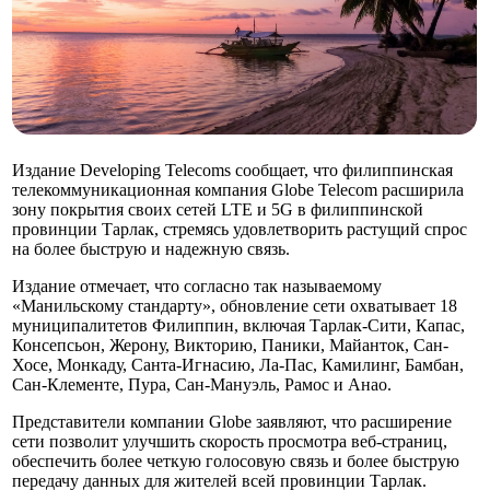
Издание Developing Telecoms сообщает, что филиппинская
телекоммуникационная компания Globe Telecom расширила
зону покрытия своих сетей LTE и 5G в филиппинской
провинции Тарлак, стремясь удовлетворить растущий спрос
на более быструю и надежную связь.
Издание отмечает, что согласно так называемому
«Манильскому стандарту», обновление сети охватывает 18
муниципалитетов Филиппин, включая Тарлак-Сити, Капас,
Консепсьон, Жерону, Викторию, Паники, Майанток, Сан-
Хосе, Монкаду, Санта-Игнасию, Ла-Пас, Камилинг, Бамбан,
Сан-Клементе, Пура, Сан-Мануэль, Рамос и Анао.
Представители компании Globe заявляют, что расширение
сети позволит улучшить скорость просмотра веб-страниц,
обеспечить более четкую голосовую связь и более быструю
передачу данных для жителей всей провинции Тарлак.