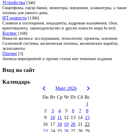
Устройства
[346]
Смартфоны, пауэр-банки, мониторы, наушники, клавиатуры, а также
техника для умного дома.
ИТ-новости
[1306]
Слияния и поглощения, инциденты, кадровые назначения, сбои,
криптовалюта, законодательство и другие новости мира hi-tech.
Космос
[168]
Новости космоса: исследования, технологии, проекты, освоение
Солнечной системы, космическая техника, космические корабли,
экзопланеты.
Прочее
[3]
Анонсы мероприятий и прочие статьи вне тематики издания
Вход на сайт
Календарь
Март 2026
Пн
Вт
Ср
Чт
Пт
Сб
Вс
1
2
3
4
5
6
7
8
9
10
11
12
13
14
15
16
17
18
19
20
21
22
23
24
25
26
27
28
29