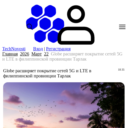
TechNovosti
Вход
|
Регистрация
Главная
2026
Март
22
Globe расширяет покрытие сетей 5G
и LTE в филиппинской провинции Тарлак
Globe расширяет покрытие сетей 5G и LTE в
18:35
филиппинской провинции Тарлак