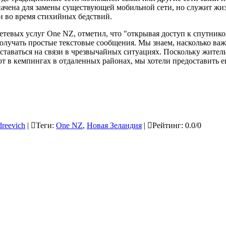
азначена для замены существующей мобильной сети, но служит ж
и во время стихийных бедствий.
сетевых услуг One NZ, отметил, что "открывая доступ к спутнико
лучать простые текстовые сообщения. Мы знаем, насколько важ
оставаться на связи в чрезвычайных ситуациях. Поскольку жите
т в кемпингах в отдаленных районах, мы хотели предоставить е
dreevich
|
Теги
:
One NZ
,
Новая Зеландия
|
Рейтинг
:
0.0
/
0