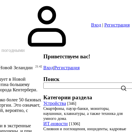
Вход
|
Регистрация
и погодными
Приветствуем вас
!
 Новой Зеландии
21:42
Вход
|
Регистрация
Поиск
ушует в Новой
тупна большему
города Кентербери.
Категории раздела
ако более 50 базовых
Устройства
[346]
ргии. Это означает,
Смартфоны, пауэр-банки, мониторы,
й, вероятно, с
наушники, клавиатуры, а также техника для
умного дома.
ИТ-новости
[1306]
ли в экстренные
Слияния и поглощения, инциденты, кадровые
нарушены, и при