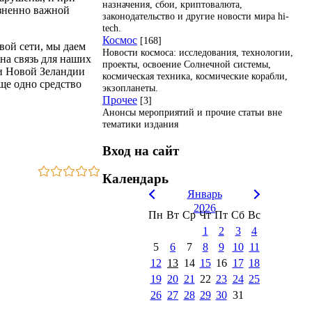
назначения, сбои, криптовалюта,
изненно важной
законодательство и другие новости мира hi-
tech.
Космос
[168]
вой сети, мы даем
Новости космоса: исследования, технологии,
на связь для наших
проекты, освоение Солнечной системы,
ли Новой Зеландии
космическая техника, космические корабли,
ще одно средство
экзопланеты.
Прочее
[3]
Анонсы мероприятий и прочие статьи вне
тематики издания
Вход на сайт
Календарь
Январь
2026
Пн
Вт
Ср
Чт
Пт
Сб
Вс
1
2
3
4
5
6
7
8
9
10
11
12
13
14
15
16
17
18
19
20
21
22
23
24
25
26
27
28
29
30
31