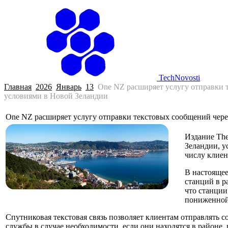
Г
TechNovosti
Главная
2026
Январь
13
One NZ расширяет услугу отправки 
условиями в Новой Зеландии
One NZ расширяет услугу отправки текстовых сообщений чере
Издание The
Зеландии, у
числу клиен
В настоящее
станций в р
что станции
пониженной 
Спутниковая текстовая связь позволяет клиентам отправлять 
службы в случае необходимости, если они находятся в районе,