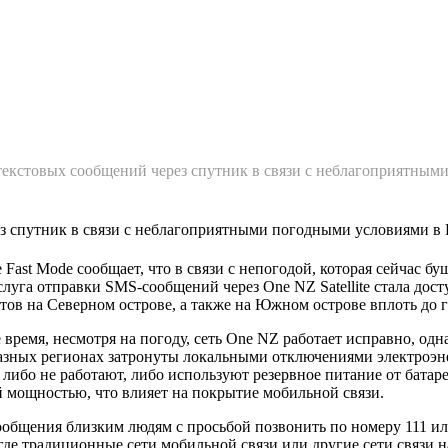
лавная
О нас
Статьи
текстовых сообщений через спутник в связи с неблагоприятным
з спутник в связи с неблагоприятными погодными условиями в
 Fast Mode сообщает, что в связи с непогодой, которая сейчас б
слуга отправки SMS-сообщений через One NZ Satellite стала дос
тов на Северном острове, а также на Южном острове вплоть до 
 время, несмотря на погоду, сеть One NZ работает исправно, одн
азных регионах затронуты локальными отключениями электроэне
 либо не работают, либо используют резервное питание от батаре
мощностью, что влияет на покрытие мобильной связи.
сообщения близким людям с просьбой позвонить по номеру 111 и
 где традиционные сети мобильной связи или другие сети связи 