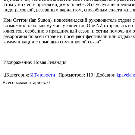
этом у них есть прямая видимость неба. Эта услуга не предн
подстраховкой, резервным вариантом, способным спасти жизн
Иэн Саттон (Ian Sutton), новозеландский руководитель отдела 
возможность большему числу клиентов One NZ отправлять и по
клиентов, особенно в праздничный сезон, и хотим помочь им 
разбросаны по всей стране и посещают фестивали или отдыхаю
коммуникации с помощью спутниковой связи".
Изображение: Новая Зеландия
Категория
:
ИТ-новости
|
Просмотров
:
119
|
Добавил
:
kpavelan
Всего комментариев
:
0