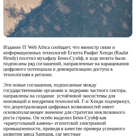
Издание IT Web Africa сообщает, что министр связи и
информационных технологий Египта Раафат Хенди (Raafat
Hendy) посетил мухафазу Бени-Суэйф, в ходе визита были
подписаны ряд соглашений, направленные на наращивания
цифрового потенциала и демократизацию доступа к
технологиям в регионе.
Эти новые соглашения, подписанные между
государственными органами и лидерами частного сектора,
направлены на создание устойчивой экосистемы для
инноваций и внедрения технологий. Г-н Хенди подчеркнул,
что децентрализация цифровых возможностей имеет
основополагающее значение для стратегии инклюзивного
роста страны. Он особо выделил Бени-Суэйф как
«краеугольный камень» египетской электронной
промышленности, приведя в качестве примера успешного
развития завод Samsung, где местные