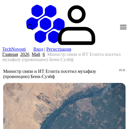
TechNovosti
Вход
|
Регистрация
Главная
2026
Май
6
Министр связи и ИТ Египта посетил
мухафазу (провинцию) Бени-Суэйф
Министр связи и ИТ Египта посетил мухафазу
19:31
(провинцию) Бени-Суэйф