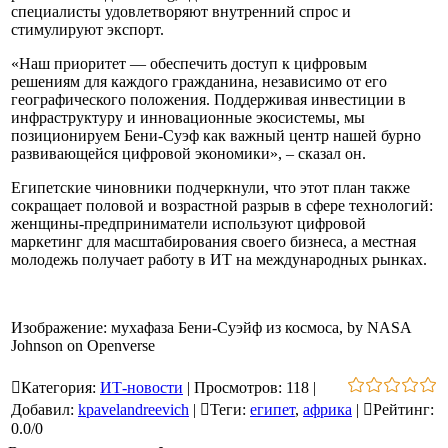
специалисты удовлетворяют внутренний спрос и
стимулируют экспорт.
«Наш приоритет — обеспечить доступ к цифровым
решениям для каждого гражданина, независимо от его
географического положения. Поддерживая инвестиции в
инфраструктуру и инновационные экосистемы, мы
позиционируем Бени-Суэф как важный центр нашей бурно
развивающейся цифровой экономики», – сказал он.
Египетские чиновники подчеркнули, что этот план также
сокращает половой и возрастной разрыв в сфере технологий:
женщины-предприниматели используют цифровой
маркетинг для масштабирования своего бизнеса, а местная
молодежь получает работу в ИТ на международных рынках.
Изображение: мухафаза Бени-Суэйф из космоса, by NASA
Johnson on Openverse
Категория
:
ИТ-новости
|
Просмотров
:
118
|
Добавил
:
kpavelandreevich
|
Теги
:
египет
,
африка
|
Рейтинг
:
0.0
/
0