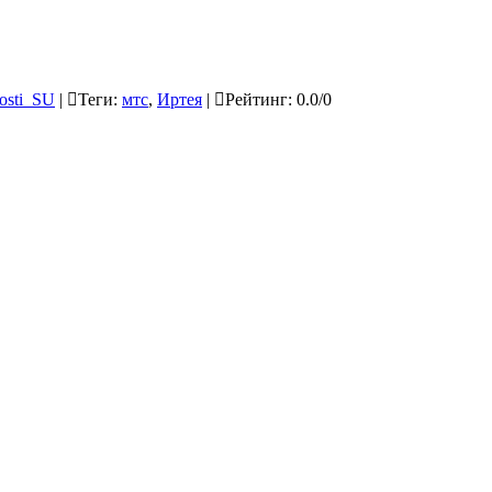
osti_SU
|
Теги
:
мтс
,
Иртея
|
Рейтинг
:
0.0
/
0