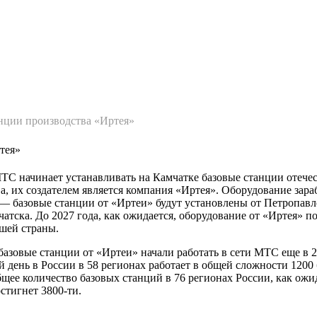
лавная
О нас
Статьи
нции производства «Иртея»
тея»
С начинает устанавливать на Камчатке базовые станции отече
а, их создателем является компания «Иртея». Оборудование зара
 — базовые станции от «Иртеи» будут установлены от Петропав
чатска. До 2027 года, как ожидается, оборудование от «Иртея» по
шей страны.
азовые станции от «Иртеи» начали работать в сети МТС еще в 2
 день в России в 58 регионах работает в общей сложности 1200
щее количество базовых станций в 76 регионах России, как ожид
остигнет 3800-ти.