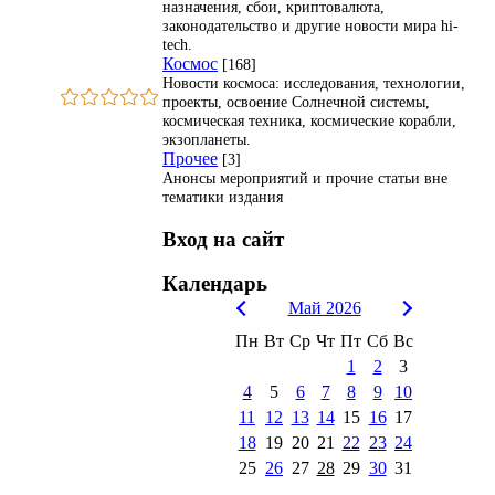
назначения, сбои, криптовалюта,
законодательство и другие новости мира hi-
tech.
Космос
[168]
Новости космоса: исследования, технологии,
проекты, освоение Солнечной системы,
космическая техника, космические корабли,
экзопланеты.
Прочее
[3]
Анонсы мероприятий и прочие статьи вне
тематики издания
Вход на сайт
Календарь
Май 2026
Пн
Вт
Ср
Чт
Пт
Сб
Вс
1
2
3
4
5
6
7
8
9
10
11
12
13
14
15
16
17
18
19
20
21
22
23
24
25
26
27
28
29
30
31