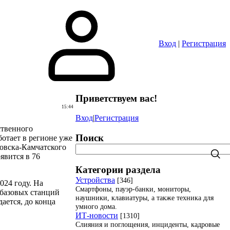
Вход
|
Регистрация
Приветствуем вас
!
15:44
Вход
|
Регистрация
ственного
Поиск
ботает в регионе уже
ловска-Камчатского
явится в 76
Категории раздела
Устройства
[346]
024 году. На
Смартфоны, пауэр-банки, мониторы,
 базовых станций
наушники, клавиатуры, а также техника для
ается, до конца
умного дома.
ИТ-новости
[1310]
Слияния и поглощения, инциденты, кадровые