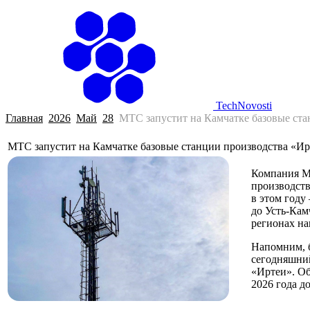
Г
TechNovosti
Главная
2026
Май
28
МТС запустит на Камчатке базовые ста
МТС запустит на Камчатке базовые станции производства «Ир
Компания МТ
производств
в этом году
до Усть-Кам
регионах на
Напомним, б
сегодняшний
«Иртеи». Об
2026 года д