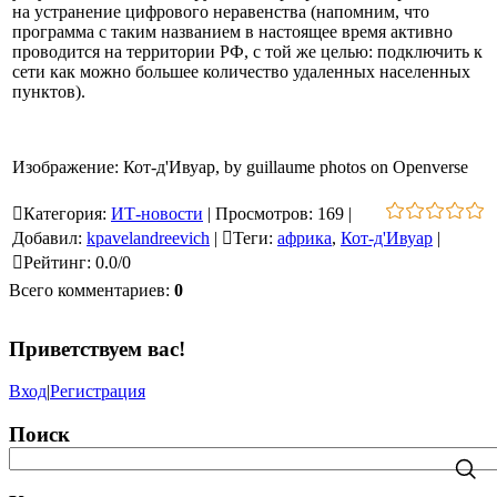
на устранение цифрового неравенства (напомним, что
программа с таким названием в настоящее время активно
проводится на территории РФ, с той же целью: подключить к
сети как можно большее количество удаленных населенных
пунктов).
Изображение: Кот-д'Ивуар, by guillaume photos on Openverse
Категория
:
ИТ-новости
|
Просмотров
:
169
|
Добавил
:
kpavelandreevich
|
Теги
:
африка
,
Кот-д'Ивуар
|
Рейтинг
:
0.0
/
0
Всего комментариев
:
0
Приветствуем вас
!
Вход
|
Регистрация
Поиск