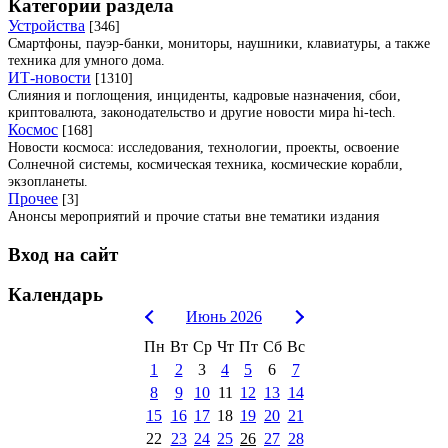
Категории раздела
Устройства
[346]
Смартфоны, пауэр-банки, мониторы, наушники, клавиатуры, а также
техника для умного дома.
ИТ-новости
[1310]
Слияния и поглощения, инциденты, кадровые назначения, сбои,
криптовалюта, законодательство и другие новости мира hi-tech.
Космос
[168]
Новости космоса: исследования, технологии, проекты, освоение
Солнечной системы, космическая техника, космические корабли,
экзопланеты.
Прочее
[3]
Анонсы мероприятий и прочие статьи вне тематики издания
Вход на сайт
Календарь
Июнь 2026
Пн
Вт
Ср
Чт
Пт
Сб
Вс
1
2
3
4
5
6
7
8
9
10
11
12
13
14
15
16
17
18
19
20
21
22
23
24
25
26
27
28