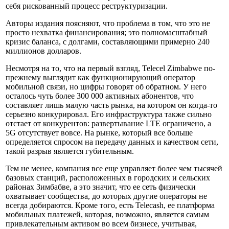
себя рискованный процесс реструктуризации.
Авторы издания поясняют, что проблема в том, что это не
просто нехватка финансирования; это полномасштабный
кризис баланса, с долгами, составляющими примерно 240
миллионов долларов.
Несмотря на то, что на первый взгляд, Telecel Zimbabwe по-
прежнему выглядит как функционирующий оператор
мобильной связи, но цифры говорят об обратном. У него
осталось чуть более 300 000 активных абонентов, что
составляет лишь малую часть рынка, на котором он когда-то
серьезно конкурировал. Его инфраструктура также сильно
отстает от конкурентов: развертывание LTE ограничено, а
5G отсутствует вовсе. На рынке, который все больше
определяется спросом на передачу данных и качеством сети,
такой разрыв является губительным.
Тем не менее, компания все еще управляет более чем тысячей
базовых станций, расположенных в городских и сельских
районах Зимбабве, а это значит, что ее сеть физически
охватывает сообщества, до которых другие операторы не
всегда добираются. Кроме того, есть Telecash, ее платформа
мобильных платежей, которая, возможно, является самым
привлекательным активом во всем бизнесе, учитывая,