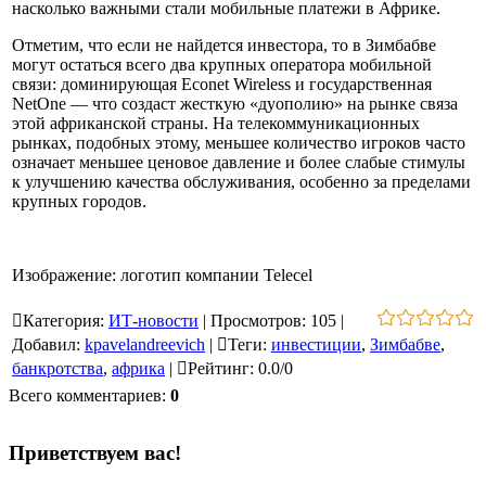
насколько важными стали мобильные платежи в Африке.
Отметим, что если не найдется инвестора, то в Зимбабве
могут остаться всего два крупных оператора мобильной
связи: доминирующая Econet Wireless и государственная
NetOne — что создаст жесткую «дуополию» на рынке связа
этой африканской страны. На телекоммуникационных
рынках, подобных этому, меньшее количество игроков часто
означает меньшее ценовое давление и более слабые стимулы
к улучшению качества обслуживания, особенно за пределами
крупных городов.
Изображение: логотип компании Telecel
Категория
:
ИТ-новости
|
Просмотров
:
105
|
Добавил
:
kpavelandreevich
|
Теги
:
инвестиции
,
Зимбабве
,
банкротства
,
африка
|
Рейтинг
:
0.0
/
0
Всего комментариев
:
0
Приветствуем вас
!