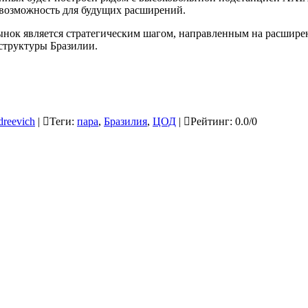
 возможность для будущих расширений.
рынок является стратегическим шагом, направленным на расшире
структуры Бразилии.
dreevich
|
Теги
:
пара
,
Бразилия
,
ЦОД
|
Рейтинг
:
0.0
/
0