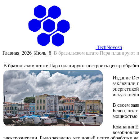
Г
TechNovosti
Главная
2026
Июль
6
В бразильском штате Пара планируют 
В бразильском штате Пара планируют построить центр обрабо
Издание Dev
заключили п
энергетикой
искусственн
В своем зая
Белен, штат
мощностью 7
Компания El
возобновляе
электроэнергии. Было заявлено, что новый центр обработки д