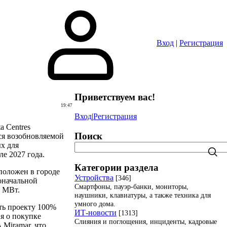
Вход
|
Регистрация
Приветствуем вас
!
19:47
Вход
|
Регистрация
a Centres
Поиск
ся возобновляемой
ых для
е 2027 года.
Категории раздела
положен в городе
Устройства
[346]
оначальной
Смартфоны, пауэр-банки, мониторы,
0 МВт.
наушники, клавиатуры, а также техника для
умного дома.
ть проекту 100%
ИТ-новости
[1313]
я о покупке
Слияния и поглощения, инциденты, кадровые
 Miramar, что