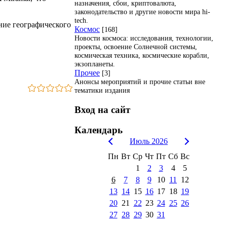
назначения, сбои, криптовалюта,
законодательство и другие новости мира hi-
tech.
ние географического
Космос
[168]
Новости космоса: исследования, технологии,
проекты, освоение Солнечной системы,
космическая техника, космические корабли,
экзопланеты.
Прочее
[3]
Анонсы мероприятий и прочие статьи вне
тематики издания
Вход на сайт
Календарь
Июль 2026
Пн
Вт
Ср
Чт
Пт
Сб
Вс
1
2
3
4
5
6
7
8
9
10
11
12
13
14
15
16
17
18
19
20
21
22
23
24
25
26
27
28
29
30
31