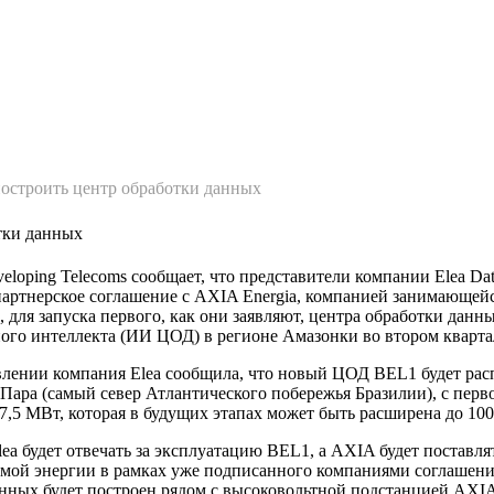
лавная
О нас
Статьи
построить центр обработки данных
тки данных
eloping Telecoms сообщает, что представители компании Elea Dat
артнерское соглашение с AXIA Energia, компанией занимающей
, для запуска первого, как они заявляют, центра обработки данн
ого интеллекта (ИИ ЦОД) в регионе Амазонки во втором квартал
влении компания Elea сообщила, что новый ЦОД BEL1 будет рас
 Пара (самый север Атлантического побережья Бразилии), с перв
,5 МВт, которая в будущих этапах может быть расширена до 10
ea будет отвечать за эксплуатацию BEL1, а AXIA будет поставля
мой энергии в рамках уже подписанного компаниями соглашени
анных будет построен рядом с высоковольтной подстанцией AXIA