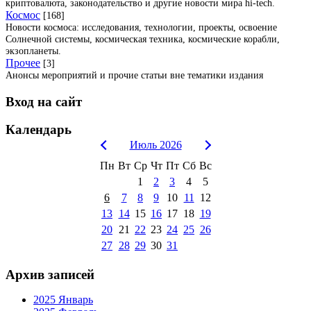
криптовалюта, законодательство и другие новости мира hi-tech.
Космос
[168]
Новости космоса: исследования, технологии, проекты, освоение
Солнечной системы, космическая техника, космические корабли,
экзопланеты.
Прочее
[3]
Анонсы мероприятий и прочие статьи вне тематики издания
Вход на сайт
Календарь
Июль 2026
Пн
Вт
Ср
Чт
Пт
Сб
Вс
1
2
3
4
5
6
7
8
9
10
11
12
13
14
15
16
17
18
19
20
21
22
23
24
25
26
27
28
29
30
31
Архив записей
2025 Январь