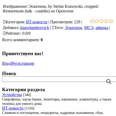
Изображение: Эсватини, by Stefan Krasowski, cropped:
Bestoernesto (talk · contribs) on Openverse
Категория
:
ИТ-новости
|
Просмотров
:
129
|
Добавил
:
kpavelandreevich
|
Теги
:
Эсватини
,
МСЭ
,
африка
|
Рейтинг
:
0.0
/
0
Всего комментариев
:
0
Приветствуем вас
!
Вход
|
Регистрация
Поиск
Категории раздела
Устройства
[346]
Смартфоны, пауэр-банки, мониторы, наушники, клавиатуры, а также
техника для умного дома.
ИТ-новости
[1316]
Слияния и поглощения, инциденты, кадровые назначения, сбои,