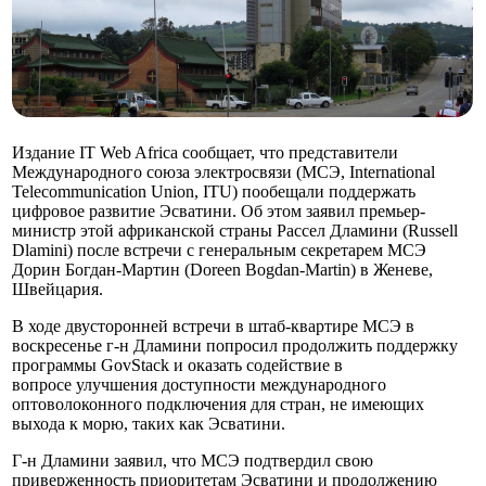
Издание IT Web Africa сообщает, что представители
Международного союза электросвязи (МСЭ, International
Telecommunication Union, ITU) пообещали поддержать
цифровое развитие Эсватини. Об этом заявил премьер-
министр этой африканской страны Рассел Дламини (Russell
Dlamini) после встречи с генеральным секретарем МСЭ
Дорин Богдан-Мартин (Doreen Bogdan-Martin) в Женеве,
Швейцария.
В ходе двусторонней встречи в штаб-квартире МСЭ в
воскресенье г-н Дламини попросил продолжить поддержку
программы GovStack и оказать содействие в
вопросе улучшения доступности международного
оптоволоконного подключения для стран, не имеющих
выхода к морю, таких как Эсватини.
Г-н Дламини заявил, что МСЭ подтвердил свою
приверженность приоритетам Эсватини и продолжению