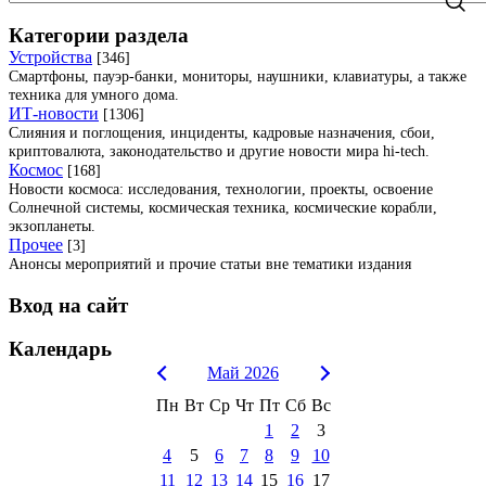
Категории раздела
Устройства
[346]
Смартфоны, пауэр-банки, мониторы, наушники, клавиатуры, а также
техника для умного дома.
ИТ-новости
[1306]
Слияния и поглощения, инциденты, кадровые назначения, сбои,
криптовалюта, законодательство и другие новости мира hi-tech.
Космос
[168]
Новости космоса: исследования, технологии, проекты, освоение
Солнечной системы, космическая техника, космические корабли,
экзопланеты.
Прочее
[3]
Анонсы мероприятий и прочие статьи вне тематики издания
Вход на сайт
Календарь
Май 2026
Пн
Вт
Ср
Чт
Пт
Сб
Вс
1
2
3
4
5
6
7
8
9
10
11
12
13
14
15
16
17