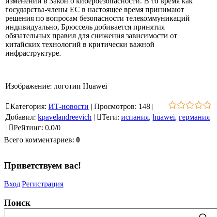
изменений в Закон о кибербезопасности. В то время как
государства-члены ЕС в настоящее время принимают
решения по вопросам безопасности телекоммуникаций
индивидуально, Брюссель добивается принятия
обязательных правил для снижения зависимости от
китайских технологий в критически важной
инфраструктуре.
Изображение: логотип Huawei
Категория
:
ИТ-новости
|
Просмотров
:
148
|
Добавил
:
kpavelandreevich
|
Теги
:
испания
,
huawei
,
германия
|
Рейтинг
:
0.0
/
0
Всего комментариев
:
0
Приветствуем вас
!
Вход
|
Регистрация
Поиск