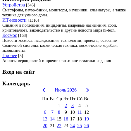
Устройства
[346]
Смартфоны, пауэр-банки, мониторы, наушники, клавиатуры, а также
техника для умного дома.
ИТ-новости
[1316]
Слияния и поглощения, инциденты, кадровые назначения, сбои,
криптовалюта, законодательство и другие новости мира hi-tech.
Космос
[168]
Новости космоса: исследования, технологии, проекты, освоение
Солнечной системы, космическая техника, космические корабли,
экзопланеты.
Прочее
[3]
Анонсы мероприятий и прочие статьи вне тематики издания
Вход на сайт
Календарь
Июль 2026
Пн
Вт
Ср
Чт
Пт
Сб
Вс
1
2
3
4
5
6
7
8
9
10
11
12
13
14
15
16
17
18
19
20
21
22
23
24
25
26