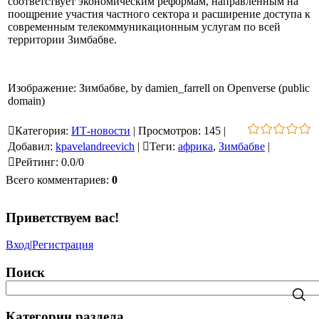
соответствует экономическим реформам, направленным на
поощрение участия частного сектора и расширение доступа к
современным телекоммуникационным услугам по всей
территории Зимбабве.
Изображение: Зимбабве, by damien_farrell on Openverse (public
domain)
Категория
:
ИТ-новости
|
Просмотров
:
145
|
Добавил
:
kpavelandreevich
|
Теги
:
африка
,
Зимбабве
|
Рейтинг
:
0.0
/
0
Всего комментариев
:
0
Приветствуем вас
!
Вход
|
Регистрация
Поиск
Категории раздела