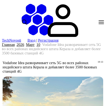
TechNovosti
Вход
|
Регистрация
Главная
2026
Март
10
Vodafone Idea разворачивает сеть 5G
во всех районах индийского штата Керала и добавляет более
3500 базовых станций 4G
Vodafone Idea разворачивает сеть 5G во всех районах
19:13
индийского штата Керала и добавляет более 3500 базовых
станций 4G