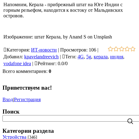
Напомним, Керала - прибрежный штат на Юге Индии с
горным рельефом, находится к востоку от Мальдивских
островов.
Изображение: штат Керала, by Anand S on Unsplash
Категория
:
ИТ-новости
|
Просмотров
:
106
|
Добавил
:
kpavelandreevich
|
Теги
:
4G
,
5g
,
керала
,
индия
,
vodafone idea
|
Рейтинг
:
0.0
/
0
Всего комментариев
:
0
Приветствуем вас
!
Вход
|
Регистрация
Поиск
Категории раздела
Устройства
[346]