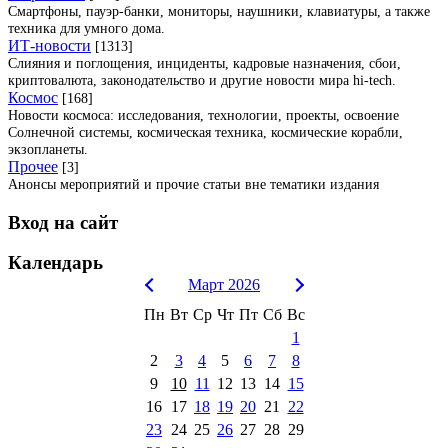
Смартфоны, пауэр-банки, мониторы, наушники, клавиатуры, а также
техника для умного дома.
ИТ-новости
[1313]
Слияния и поглощения, инциденты, кадровые назначения, сбои,
криптовалюта, законодательство и другие новости мира hi-tech.
Космос
[168]
Новости космоса: исследования, технологии, проекты, освоение
Солнечной системы, космическая техника, космические корабли,
экзопланеты.
Прочее
[3]
Анонсы мероприятий и прочие статьи вне тематики издания
Вход на сайт
Календарь
Март 2026
Пн
Вт
Ср
Чт
Пт
Сб
Вс
1
2
3
4
5
6
7
8
9
10
11
12
13
14
15
16
17
18
19
20
21
22
23
24
25
26
27
28
29