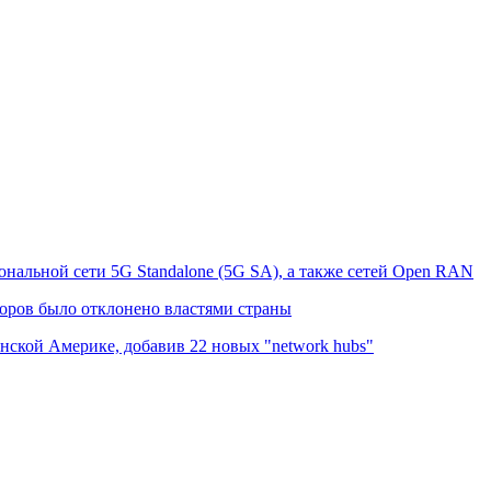
лавная
О нас
Статьи
ональной сети 5G Standalone (5G SA), а также сетей Open RAN
оров было отклонено властями страны
нской Америке, добавив 22 новых "network hubs"