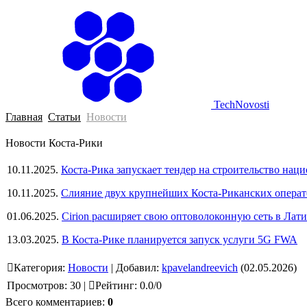
Г
TechNovosti
Главная
Статьи
Новости
Новости Коста-Рики
10.11.2025.
Коста-Рика запускает тендер на строительство наци
10.11.2025.
Слияние двух крупнейших Коста-Риканских операт
01.06.2025.
Cirion расширяет свою оптоволоконную сеть в Лати
13.03.2025.
В Коста-Рике планируется запуск услуги 5G FWA
Категория
:
Новости
|
Добавил
:
kpavelandreevich
(02.05.2026)
Просмотров
:
30
|
Рейтинг
:
0.0
/
0
Всего комментариев
:
0