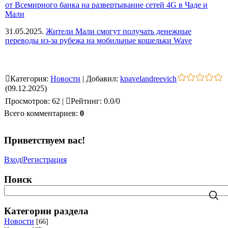
от Всемирного банка на развертывание сетей 4G в Чаде и
Мали
31.05.2025.
Жители Мали смогут получать денежные
переводы из-за рубежа на мобильные кошельки Wave
Категория
:
Новости
|
Добавил
:
kpavelandreevich
(09.12.2025)
Просмотров
:
62
|
Рейтинг
:
0.0
/
0
Всего комментариев
:
0
Приветствуем вас
!
Вход
|
Регистрация
Поиск
Категории раздела
Новости
[66]