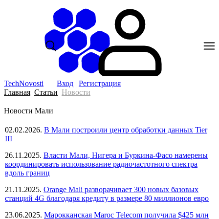
TechNovosti
Вход
|
Регистрация
Главная
Статьи
Новости
Новости Мали
02.02.2026.
В Мали построили центр обработки данных Tier
III
26.11.2025.
Власти Мали, Нигера и Буркина-Фасо намерены
координировать использование радиочастотного спектра
вдоль границ
21.11.2025.
Orange Mali разворачивает 300 новых базовых
станций 4G благодаря кредиту в размере 80 миллионов евро
23.06.2025.
Марокканская Maroc Telecom получила $425 млн