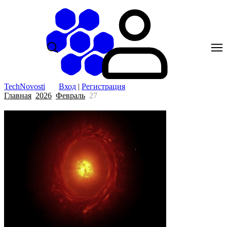
TechNovosti
Вход
|
Регистрация
Главная
2026
Февраль
27