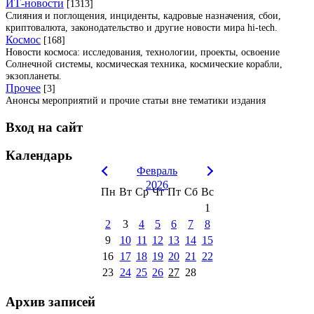
ИТ-новости
[1313]
Слияния и поглощения, инциденты, кадровые назначения, сбои,
криптовалюта, законодательство и другие новости мира hi-tech.
Космос
[168]
Новости космоса: исследования, технологии, проекты, освоение
Солнечной системы, космическая техника, космические корабли,
экзопланеты.
Прочее
[3]
Анонсы мероприятий и прочие статьи вне тематики издания
Вход на сайт
Календарь
Февраль
2026
Пн
Вт
Ср
Чт
Пт
Сб
Вс
1
2
3
4
5
6
7
8
9
10
11
12
13
14
15
16
17
18
19
20
21
22
23
24
25
26
27
28
Архив записей