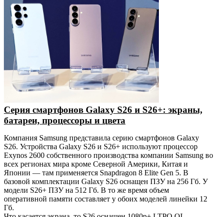
Серия смартфонов Galaxy S26 и S26+: экраны,
батареи, процессоры и цвета
Компания Samsung представила серию смартфонов Galaxy
S26. Устройства Galaxy S26 и S26+ используют процессор
Exynos 2600 собственного производства компании Samsung во
всех регионах мира кроме Северной Америки, Китая и
Японии — там применяется Snapdragon 8 Elite Gen 5. В
базовой комплектации Galaxy S26 оснащен ПЗУ на 256 Гб. У
модели S26+ ПЗУ на 512 Гб. В то же время объем
оперативной памяти составляет у обоих моделей линейки 12
Гб.
Что касается экрана, то S26 оснащен 1080p+ LTPO OL
...