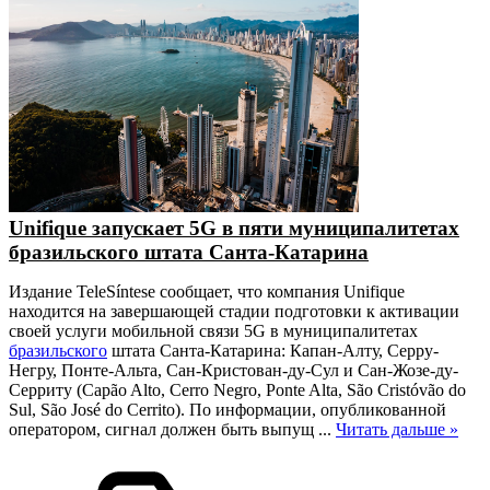
Unifique запускает 5G в пяти муниципалитетах
бразильского штата Санта-Катарина
Издание TeleSíntese сообщает, что компания Unifique
находится на завершающей стадии подготовки к активации
своей услуги мобильной связи 5G в муниципалитетах
бразильского
штата Санта-Катарина: Капан-Алту, Серру-
Негру, Понте-Альта, Сан-Кристован-ду-Сул и Сан-Жозе-ду-
Серриту (Capão Alto, Cerro Negro, Ponte Alta, São Cristóvão do
Sul, São José do Cerrito). По информации, опубликованной
оператором, сигнал должен быть выпущ
...
Читать дальше »