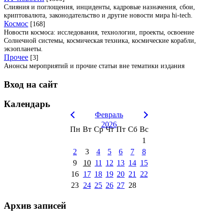
Слияния и поглощения, инциденты, кадровые назначения, сбои,
криптовалюта, законодательство и другие новости мира hi-tech.
Космос
[168]
Новости космоса: исследования, технологии, проекты, освоение
Солнечной системы, космическая техника, космические корабли,
экзопланеты.
Прочее
[3]
Анонсы мероприятий и прочие статьи вне тематики издания
Вход на сайт
Календарь
Февраль
2026
Пн
Вт
Ср
Чт
Пт
Сб
Вс
1
2
3
4
5
6
7
8
9
10
11
12
13
14
15
16
17
18
19
20
21
22
23
24
25
26
27
28
Архив записей