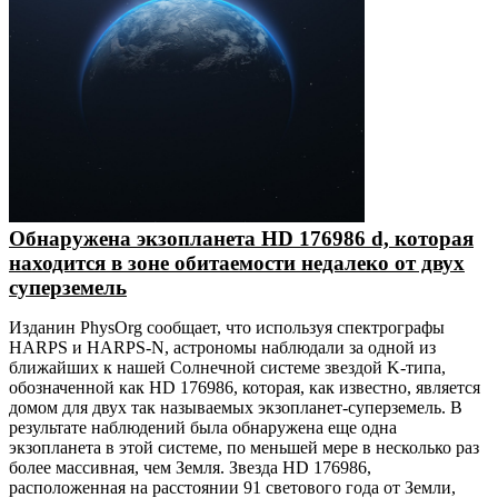
Обнаружена экзопланета HD 176986 d, которая
находится в зоне обитаемости недалеко от двух
суперземель
Изданин PhysOrg сообщает, что используя спектрографы
HARPS и HARPS-N, астрономы наблюдали за одной из
ближайших к нашей Солнечной системе звездой K-типа,
обозначенной как HD 176986, которая, как известно, является
домом для двух так называемых экзопланет-суперземель. В
результате наблюдений была обнаружена еще одна
экзопланета в этой системе, по меньшей мере в несколько раз
более массивная, чем Земля. Звезда HD 176986,
расположенная на расстоянии 91 светового года от Земли,