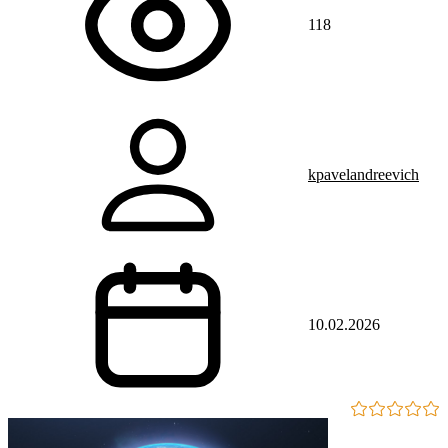
118
kpavelandreevich
10.02.2026