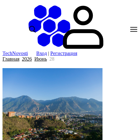
TechNovosti
Вход
|
Регистрация
Главная
2026
Июнь
28