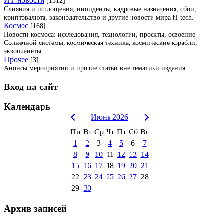
ИТ-новости
[1312]
Слияния и поглощения, инциденты, кадровые назначения, сбои,
криптовалюта, законодательство и другие новости мира hi-tech.
Космос
[168]
Новости космоса: исследования, технологии, проекты, освоение
Солнечной системы, космическая техника, космические корабли,
экзопланеты.
Прочее
[3]
Анонсы мероприятий и прочие статьи вне тематики издания
Вход на сайт
Календарь
Июнь 2026
Пн
Вт
Ср
Чт
Пт
Сб
Вс
1
2
3
4
5
6
7
8
9
10
11
12
13
14
15
16
17
18
19
20
21
22
23
24
25
26
27
28
29
30
Архив записей